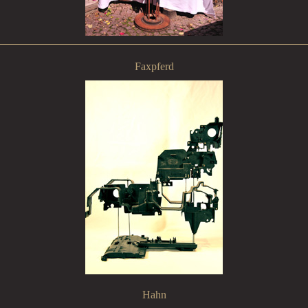
Faxpferd
Hahn