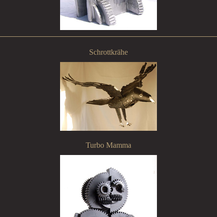
Schrottkrähe
Turbo Mamma