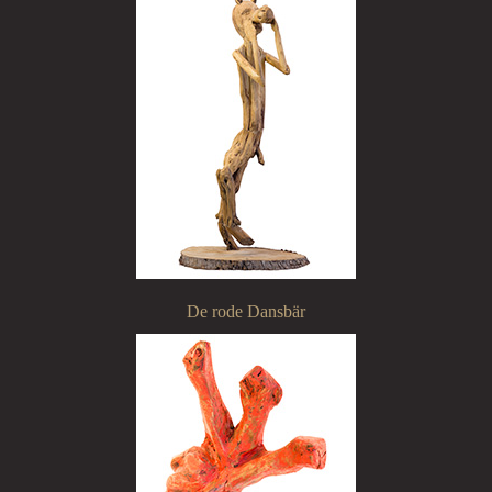
De rode Dansbär