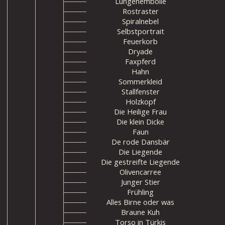
Lungenembolie
Rostraster
Spiralnebel
Selbstportrait
Feuerkorb
Dryade
Faxpferd
Hahn
Sommerkleid
Stallfenster
Holzkopf
Die Heilige Frau
Die klein Dicke
Faun
De rode Dansbär
Die Liegende
Die gestreifte Liegende
Olivencarree
Junger Stier
Frühling
Alles Birne oder was
Braune Kuh
Torso in Türkis